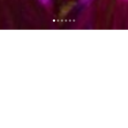
TURN THE LIGHTS ON
Iluminación led de alta calidad para proyectos de ambiente,
escaparates, auditorios, teatros, hoteles, restaurantes, clubs y eventos
en general.
Iluminación y ambientación tanto de interiores como exteriores.
Somos distribuidores oficiales de: